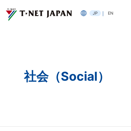
JP
EN
社会（Social）