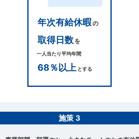
年次有給休暇
の
取得日数
を
一人当たり平均年間
68％以上
とする
施策 3