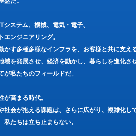
基盤だ。
お知らせ
ITシステム、機械、電気・電子、
サイトポリシー
トエンジニアリング。
情報セキュリティ基本方針
動かす多種多様なインフラを、お客様と共に支え
プライバシーポリシー
地域を発展させ、経済を動かし、暮らしを進化さ
サイトマップ
てが私たちのフィールドだ。
性が高まる時代。
や社会が抱える課題は、さらに広がり、複雑化し
、私たちは立ち止まらない。