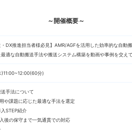
～開催概要～
・DX推進担当者様必見】AMR/AGFを活用した効率的な自動
た最適な自動搬送手法や搬送システム構築を動画や事例を交え
11:00~12:00(60分)
搬送手法について
運用や課題に応じた最適な手法を選定
入STEP紹介
導入後の保守まで一気通貫での対応
介