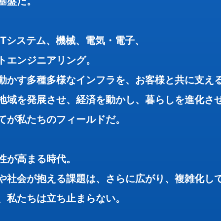
基盤だ。
お知らせ
ITシステム、機械、電気・電子、
サイトポリシー
トエンジニアリング。
情報セキュリティ基本方針
動かす多種多様なインフラを、お客様と共に支え
プライバシーポリシー
地域を発展させ、経済を動かし、暮らしを進化さ
サイトマップ
てが私たちのフィールドだ。
性が高まる時代。
や社会が抱える課題は、さらに広がり、複雑化し
、私たちは立ち止まらない。